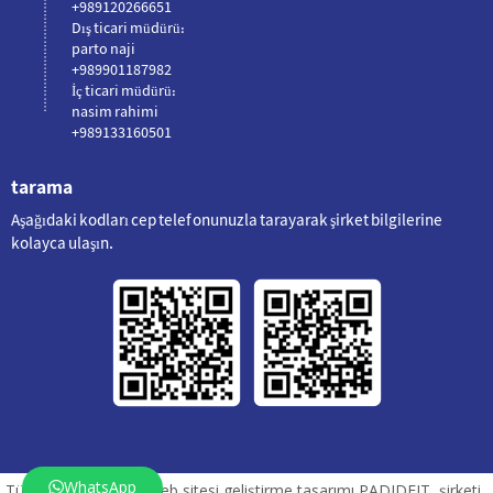
+989120266651
Dış ticari müdürü:
parto naji
+989901187982
İç ticari müdürü:
nasim rahimi
+989133160501
tarama
Aşağıdaki kodları cep telefonunuzla tarayarak şirket bilgilerine
kolayca ulaşın.
WhatsApp
Tüm hakları saklıdır Web sitesi geliştirme tasarımı PADIDEIT şirketi