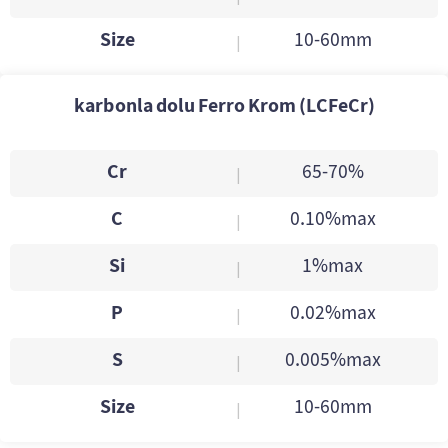
Size
10-60mm
|
karbonla dolu Ferro Krom (LCFeCr)
Cr
65-70%
|
C
0.10%max
|
Si
1%max
|
P
0.02%max
|
S
0.005%max
|
Size
10-60mm
|