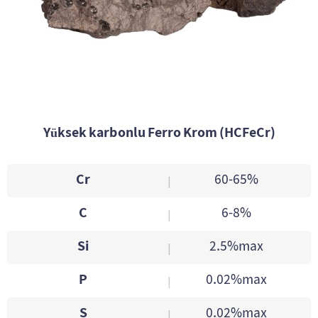
Yüksek karbonlu Ferro Krom (HCFeCr)
Cr
60-65%
|
C
6-8%
|
Si
2.5%max
|
P
0.02%max
|
S
0.02%max
|