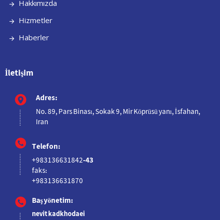
Hakkımızda
Hizmetler
Haberler
İletişim
Adres:
No. 89, Pars Binası, Sokak 9, Mir Köprüsü yanı, İsfahan,
Iran
Telefon:
+983136631842
-43
faks:
+983136631870
Baş yönetim:
nevit kadkhodaei